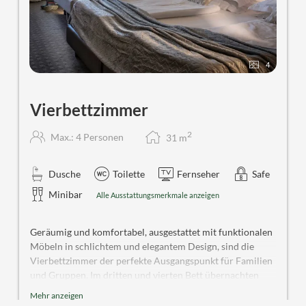
4
Vierbettzimmer
2
Max.: 4 Personen
31
m
Dusche
Toilette
Fernseher
Safe
Minibar
Alle Ausstattungsmerkmale anzeigen
Geräumig und komfortabel, ausgestattet mit funktionalen
Möbeln in schlichtem und elegantem Design, sind die
Vierbettzimmer der perfekte Ausgangspunkt für Familien
und Gruppen. Im dritten und vierten Bett übernachten
Kinder bis 9 Jahre kostenlos, während Kinder ab 9 Jahren
Mehr anzeigen
sowie Erwachsene jeden Alters von einer 50%igen