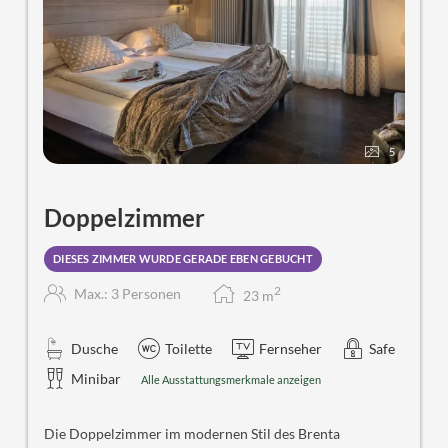
5
Doppelzimmer
DIESES ZIMMER WURDE GERADE EBEN GEBUCHT
2
Max.: 3 Personen
23
m
Dusche
Toilette
Fernseher
Safe
Minibar
Alle Ausstattungsmerkmale anzeigen
Die Doppelzimmer im modernen Stil des Brenta