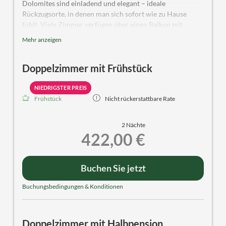
Dolomites sind einladend und elegant – ideale
Rückzugsorte, in denen man sich sofort wie zu Hause
fühlt. Viele Zimmer verfügen über einen Balkon mit
atemberaubendem Panoramablick auf die Berge des
Mehr anzeigen
Trentino und bieten alle Annehmlichkeiten für einen
erholsamen Urlaub. Diese Zimmer können auch zur
Doppelzimmer mit Frühstück
Einzelbenutzung gebucht werden.
NIEDRIGSTER PREIS
Frühstück
Nicht rückerstattbare Rate
2 Nächte
422,00 €
Buchen Sie jetzt
Buchungsbedingungen & Konditionen
Doppelzimmer mit Halbpension