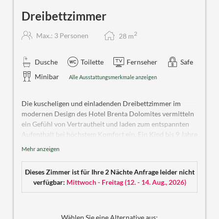
Dreibettzimmer
2
Max.: 3 Personen
28
m
Dusche
Toilette
Fernseher
Safe
Minibar
Alle Ausstattungsmerkmale anzeigen
Die kuscheligen und einladenden Dreibettzimmer im
modernen Design des Hotel Brenta Dolomites vermitteln
ein Gefühl von Vertrautheit und laden zum entspannten
Aufenthalt bei höchstem Komfort ein. Ein Kind bis 9 Jahre
übernachtet im dritten Bett kostenlos, während Kinder ab
Mehr anzeigen
9 Jahren oder Erwachsene jeden Alters von einer
Ermäßigung von 50% profitieren.
Dieses Zimmer ist für Ihre 2 Nächte Anfrage leider nicht
verfügbar:
Mittwoch - Freitag
(
12. - 14. Aug., 2026
)
Wählen Sie eine Alternative aus: